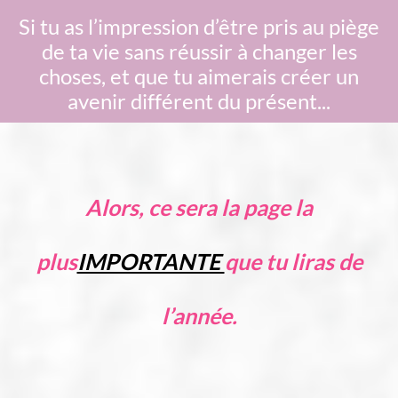
Si tu as l’impression d’être pris au piège
de ta vie sans réussir à changer les
choses, et que tu aimerais créer un
avenir différent du présent...
Alors, ce sera la page la
plus
IMPORTANTE
que tu liras de
l’année.